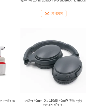
হ্যান্ডস ফ্রি 20hrs 105dB TWS Bluetooth Earbuds
যোগাযোগ
ডস স্পোর্টস এর
পোর্টেবল 40mm Dia 110dB 40mW স্টিরিও ব্লুটুথ
হেডফোন মাইক সহ