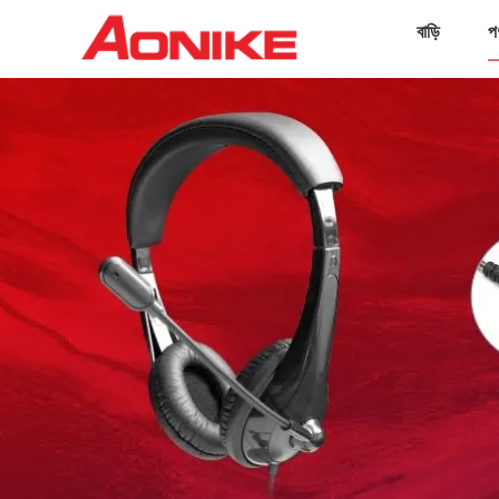
বাড়ি
প