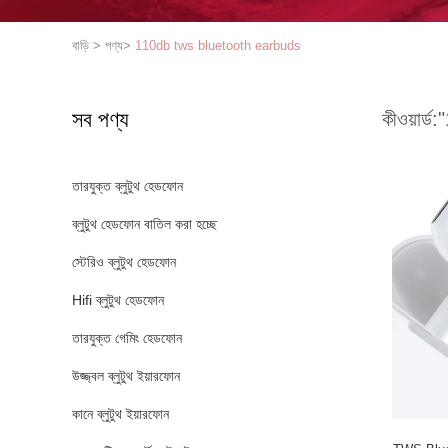
বাড়ি
>
পণ্য
>
110db tws bluetooth earbuds
সব পণ্য
কীওয়ার্ড:
"
তারযুক্ত ব্লুটুথ হেডফোন
ব্লুটুথ হেডফোন বাতিল করা হচ্ছে
স্টেরিও ব্লুটুথ হেডফোন
Hifi ব্লুটুথ হেডফোন
তারযুক্ত গেমিং হেডফোন
উজ্জ্বল ব্লুটুথ ইয়ারফোন
কানে ব্লুটুথ ইয়ারফোন