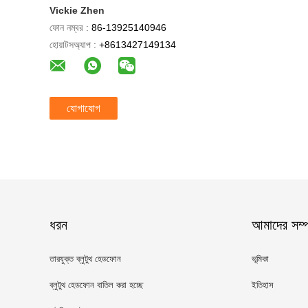
Vickie Zhen
ফোন নম্বর :
86-13925140946
হোয়াটসঅ্যাপ :
+8613427149134
যোগাযোগ
ধরন
আমাদের সম্পর
তারযুক্ত ব্লুটুথ হেডফোন
ভূমিকা
ব্লুটুথ হেডফোন বাতিল করা হচ্ছে
ইতিহাস