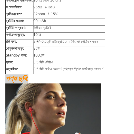
ফ্রিকোয়েন্সি প্রতিক্রিয়া:
20Hz থেকে 20KHz
সংবেদনশীলতা:
95dB +/- 3dB
প্রতিবন্ধকতা:
32ohm +/- 15%
ব্যাটারির ক্ষমতা:
90 mAh
ব্যাটারি সংস্করণ:
লিথিয়াম ব্যাটারি
অপারেশন দূরত্ব:
10 মি
চার্জ সময়:
2 +/- 0.5 ঘন্টা মাইক্রো 5pin ইউএসবি পোর্টের মাধ্যমে
খেলুন/কথা বলুন:
3 ঘন্টা
Standby সময়:
100 ঘন্টা
জ্যাক:
3.5 মিমি স্টেরিও
আনুষাঙ্গিক:
3.5 মিমি অডিও কেবল*1;মাইক্রো 5pin চার্জযোগ্য কেবল *1
পণ্য ছবি: