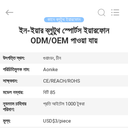
2025
Shengpai
Electronics
Co,ltd.
All
কানে ব্লুটুথ ইয়ারফোন
Rights
Reserved.
ইন-ইয়ার ব্লুটুথ স্পোর্টস ইয়ারফোন
বাড়ি
ODM/OEM পাওয়া যায়
পণ্য
উৎপত্তি স্থল:
গুয়াংডং, চীন
আমাদের
পরিচিতিমুলক নাম:
Aonike
সম্পর্কে
সাক্ষ্যদান:
CE/REACH/ROHS
মডেল নম্বার:
বিটি 85
কারখানা
ন্যূনতম চাহিদার
প্রতি আইটেম 1000 টুকরা
ভ্রমণ
পরিমাণ:
মূল্য:
USD$3/piece
মান