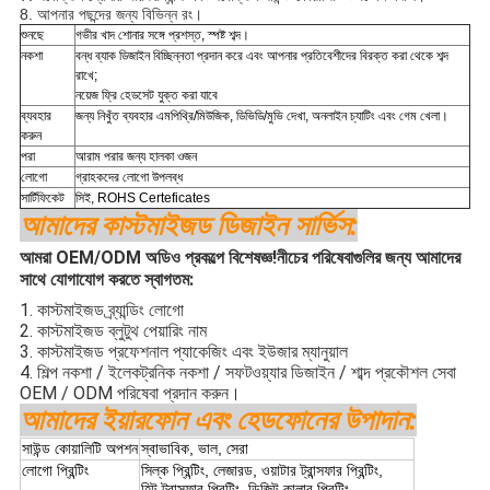
8. আপনার পছন্দের জন্য বিভিন্ন রং।
শুনছে
গভীর খাদ শোনার সঙ্গে প্রশস্ত, স্পষ্ট শব্দ।
নকশা
বন্ধ ব্যাক ডিজাইন বিচ্ছিন্নতা প্রদান করে এবং আপনার প্রতিবেশীদের বিরক্ত করা থেকে শব্দ
রাখে;
নয়েজ ফ্রি হেডসেট যুক্ত করা যাবে
ব্যবহার
জন্য নিখুঁত ব্যবহার
এমপিথ্রি/মিউজিক, ডিভিডি/মুভি দেখা, অনলাইন চ্যাটিং এবং গেম খেলা।
করুন
পরা
আরাম পরার জন্য হালকা ওজন
লোগো
গ্রাহকদের লোগো উপলব্ধ
সার্টিফিকেট
সিই, ROHS Certeficates
আমাদের কাস্টমাইজড ডিজাইন সার্ভিস:
আমরা OEM/ODM অডিও প্রকল্পে বিশেষজ্ঞ!নীচের পরিষেবাগুলির জন্য আমাদের
সাথে যোগাযোগ করতে স্বাগতম:
1. কাস্টমাইজড ব্র্যান্ডিং লোগো
2. কাস্টমাইজড ব্লুটুথ পেয়ারিং নাম
3. কাস্টমাইজড প্রফেশনাল প্যাকেজিং এবং ইউজার ম্যানুয়াল
4. শিল্প নকশা / ইলেকট্রনিক নকশা / সফটওয়্যার ডিজাইন / শাব্দ প্রকৌশল সেবা
OEM / ODM পরিষেবা প্রদান করুন।
আমাদের ইয়ারফোন এবং হেডফোনের উপাদান:
সাউন্ড কোয়ালিটি অপশন
স্বাভাবিক, ভাল, সেরা
লোগো প্রিন্টিং
সিল্ক প্রিন্টিং, লেজারড, ওয়াটার ট্রান্সফার প্রিন্টিং,
হিট ট্রান্সফার প্রিন্টিং, ডিজিট কালার প্রিন্টিং