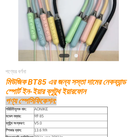
PRIVACY
POLICY
পণ্যের বর্ণনা
মিউজিক BT85 এর জন্য সস্তা দামের নেকব্যান্ড
স্পোর্ট ইন-ইয়ার ব্লুটুথ ইয়ারফোন
পণ্য স্পেসিফিকেশন:
পরিচিতিমুলক নাম:
AONIKE
মডেল নম্বার:
বিটি 85
ব্লুটুথ সংস্করণ:
V5.0
স্পিকার ব্যাস:
13.6 মিমি