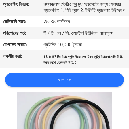
প্যাকেজিং বিবরণ:
ওয়্যারলেস স্টেরিও ব্লু টুথ হেডসেটের জন্য পেশাদার
নিয়ন্ত্রণ
প্যাকেজিং: 1. পিই ব্যাগ 2. ইউনিট প্যাকেজ: উইন্ডো ব
ডেলিভারি সময়:
25-35 কার্যদিবস
আমাদের
পরিশোধের শর্ত:
টি / টি, এল / সি, ওয়েস্টার্ন ইউনিয়ন, মানিগ্রাম
সাথে
যোগাযোগ
যোগানের ক্ষমতা:
প্রতিদিন 10,000 টুকরো
করুন
লক্ষণীয় করা:
,
,
13.6 মিমি দিয়া ইয়ার ব্লুটুথ ইয়ারফোন
ইয়ার ব্লুটুথ ইয়ারফোনে ভি 5.0
ইয়ার ব্লুটুথ হেডসেটে ভি 5.0
উদ্ধৃতির
ভালো দাম
জন্য
আবেদন
সাইট
ম্যাপ