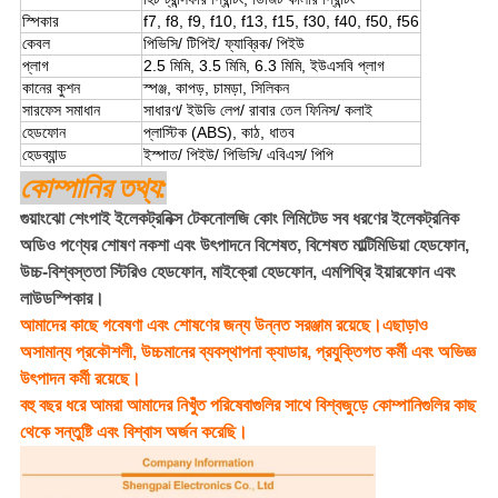
স্পিকার
f7, f8, f9, f10, f13, f15, f30, f40, f50, f56
কেবল
পিভিসি/ টিপিই/ ফ্যাব্রিক/ পিইউ
প্লাগ
2.5 মিমি, 3.5 মিমি, 6.3 মিমি, ইউএসবি প্লাগ
কানের কুশন
স্পঞ্জ, কাপড়, চামড়া, সিলিকন
সারফেস সমাধান
সাধারণ/ ইউভি লেপ/ রাবার তেল ফিনিস/ কলাই
হেডফোন
প্লাস্টিক (ABS), কাঠ, ধাতব
হেডব্যান্ড
ইস্পাত/ পিইউ/ পিভিসি/ এবিএস/ পিপি
কোম্পানির তথ্য:
গুয়াংঝো শেংপাই ইলেকট্রনিক্স টেকনোলজি কোং লিমিটেড সব ধরণের ইলেকট্রনিক
অডিও পণ্যের শোষণ নকশা এবং উৎপাদনে বিশেষত, বিশেষত মাল্টিমিডিয়া হেডফোন,
উচ্চ-বিশ্বস্ততা স্টিরিও হেডফোন, মাইক্রো হেডফোন, এমপিথ্রি ইয়ারফোন এবং
লাউডস্পিকার।
আমাদের কাছে গবেষণা এবং শোষণের জন্য উন্নত সরঞ্জাম রয়েছে।এছাড়াও
অসামান্য প্রকৌশলী, উচ্চমানের ব্যবস্থাপনা ক্যাডার, প্রযুক্তিগত কর্মী এবং অভিজ্ঞ
উৎপাদন কর্মী রয়েছে।
বহু বছর ধরে আমরা আমাদের নিখুঁত পরিষেবাগুলির সাথে বিশ্বজুড়ে কোম্পানিগুলির কাছ
থেকে সন্তুষ্টি এবং বিশ্বাস অর্জন করেছি।