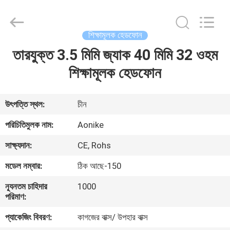
2025
Shengpai
Electronics
Co,ltd.
All
শিক্ষামূলক হেডফোন
Rights
Reserved.
তারযুক্ত 3.5 মিমি জ্যাক 40 মিমি 32 ওহম
বাড়ি
শিক্ষামূলক হেডফোন
পণ্য
উৎপত্তি স্থল:
চীন
আমাদের
পরিচিতিমুলক নাম:
Aonike
সম্পর্কে
সাক্ষ্যদান:
CE, Rohs
মডেল নম্বার:
ঠিক আছে-150
কারখানা
ন্যূনতম চাহিদার
1000
ভ্রমণ
পরিমাণ:
প্যাকেজিং বিবরণ:
কাগজের বাক্স/ উপহার বাক্স
মান