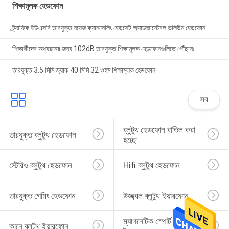
শিক্ষামূলক হেডফোন
ট্র্যাফিক ইউএসবি তারযুক্ত নয়েজ ক্যানসেলিং হেডসেট অ্যাডজাস্টেবল ভলিউম হেডফোন
শিক্ষার্থীদের অধ্যয়নের জন্য 102dB তারযুক্ত শিক্ষামূলক হেডফোনগুলিতে পৌঁছান৷
তারযুক্ত 3.5 মিমি জ্যাক 40 মিমি 32 ওহম শিক্ষামূলক হেডফোন
সব
ব্লুটুথ হেডফোন বাতিল করা 
তারযুক্ত ব্লুটুথ হেডফোন
হচ্ছে
স্টেরিও ব্লুটুথ হেডফোন
Hifi ব্লুটুথ হেডফোন
তারযুক্ত গেমিং হেডফোন
উজ্জ্বল ব্লুটুথ ইয়ারফোন
ম্যাগনেটিক স্পোর্ট ব্লুটুথ 
কানে ব্লুটুথ ইয়ারফোন