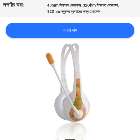
লক্ষণীয় করা:
,
,
নিয়ন্ত্রণ
40mm শিক্ষাগত হেডফোন
32Ohm শিক্ষাগত হেডফোন
32Ohm স্কুলের ব্যবহারের জন্য হেডফোন
আমাদের
ভালো দাম
সাথে
যোগাযোগ
করুন
উদ্ধৃতির
জন্য
আবেদন
সাইট
ম্যাপ