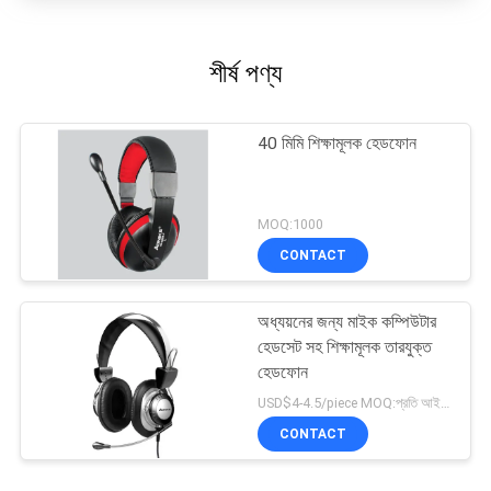
শীর্ষ পণ্য
40 মিমি শিক্ষামূলক হেডফোন
MOQ:1000
CONTACT
অধ্যয়নের জন্য মাইক কম্পিউটার
হেডসেট সহ শিক্ষামূলক তারযুক্ত
হেডফোন
USD$4-4.5/piece MOQ:প্রতি আইটেম 1000 টুকরা
CONTACT