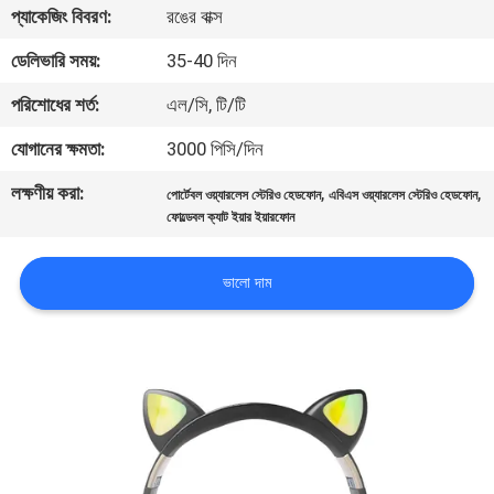
প্যাকেজিং বিবরণ:
রঙের বাক্স
নিয়ন্ত্রণ
ডেলিভারি সময়:
35-40 দিন
আমাদের
পরিশোধের শর্ত:
এল/সি, টি/টি
সাথে
যোগানের ক্ষমতা:
3000 পিসি/দিন
যোগাযোগ
লক্ষণীয় করা:
,
,
পোর্টেবল ওয়্যারলেস স্টেরিও হেডফোন
এবিএস ওয়্যারলেস স্টেরিও হেডফোন
করুন
ফোল্ডেবল ক্যাট ইয়ার ইয়ারফোন
উদ্ধৃতির
ভালো দাম
জন্য
আবেদন
সাইট
ম্যাপ