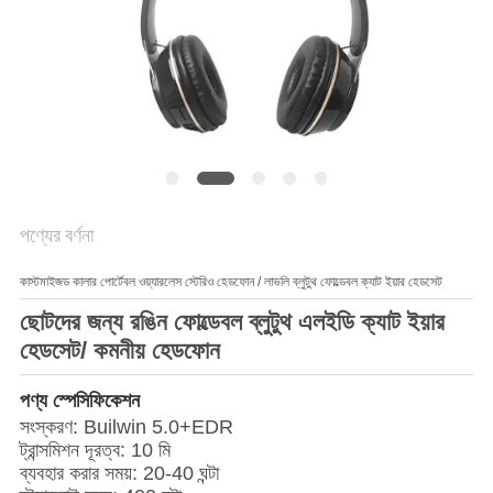
PRIVACY
POLICY
পণ্যের বর্ণনা
কাস্টমাইজড কালার পোর্টেবল ওয়্যারলেস স্টেরিও হেডফোন / লাভলি ব্লুটুথ ফোল্ডেবল ক্যাট ইয়ার হেডসেট
ছোটদের জন্য রঙিন ফোল্ডেবল ব্লুটুথ এলইডি ক্যাট ইয়ার
হেডসেট/ কমনীয় হেডফোন
পণ্য স্পেসিফিকেশন
সংস্করণ: Builwin 5.0+EDR
ট্রান্সমিশন দূরত্ব: 10 মি
ব্যবহার করার সময়: 20-40 ঘন্টা