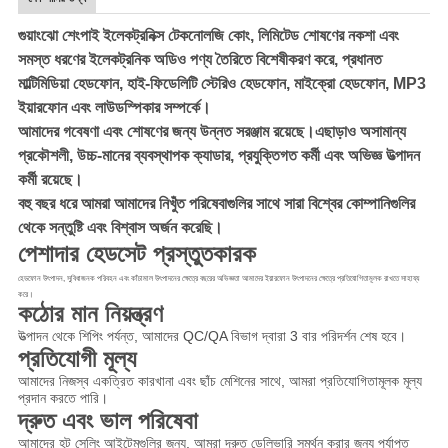
গুয়াংঝো শেংপাই ইলেকট্রনিক্স টেকনোলজি কোং, লিমিটেড শোষণের নকশা এবং
সমস্ত ধরণের ইলেকট্রনিক অডিও পণ্য তৈরিতে বিশেষীকরণ করে, প্রধানত
মাল্টিমিডিয়া হেডফোন, হাই-ফিডেলিটি স্টেরিও হেডফোন, মাইক্রো হেডফোন, MP3
ইয়ারফোন এবং লাউডস্পিকার সম্পর্কে।
আমাদের গবেষণা এবং শোষণের জন্য উন্নত সরঞ্জাম রয়েছে।এছাড়াও অসামান্য
প্রকৌশলী, উচ্চ-মানের ব্যবস্থাপক ক্যাডার, প্রযুক্তিগত কর্মী এবং অভিজ্ঞ উত্পাদন
কর্মী রয়েছে।
বহু বছর ধরে আমরা আমাদের নিখুঁত পরিষেবাগুলির সাথে সারা বিশ্বের কোম্পানিগুলির
থেকে সন্তুষ্টি এবং বিশ্বাস অর্জন করেছি।
পেশাদার হেডসেট প্রস্তুতকারক
হেডফোন উৎপাদন, সুবিধাজনক পরিবহন এবং কাঁচামাল উৎপাদনের ক্ষেত্রে বছরের অভিজ্ঞতা আমাদের ইয়ারফোন উৎপাদনের ক্ষেত্রে প্রতিযোগিতামূলক রাখতে সাহায্য 
করে।
কঠোর মান নিয়ন্ত্রণ
উত্পাদন থেকে শিপিং পর্যন্ত, আমাদের QC/QA বিভাগ দ্বারা 3 বার পরিদর্শন শেষ হবে।
প্রতিযোগী মূল্য
আমাদের নিজস্ব একত্রিত কারখানা এবং ছাঁচ মেশিনের সাথে, আমরা প্রতিযোগিতামূলক মূল্য 
প্রদান করতে পারি।
দ্রুত এবং ভাল পরিষেবা
আমাদের হট সেলিং আইটেমগুলির জন্য, আমরা দ্রুত ডেলিভারি সমর্থন করার জন্য পর্যাপ্ত 