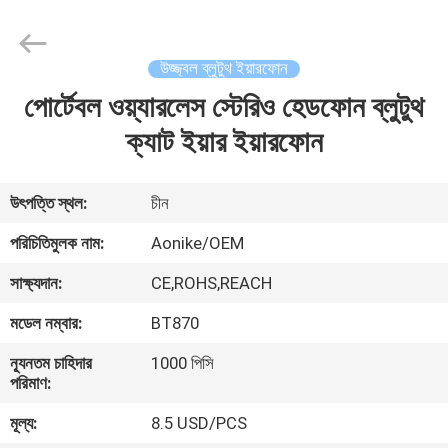
2025
Shengpai
Electronics
Co,ltd.
All
উজ্জ্বল ব্লুটুথ ইয়ারফোন
Rights
Reserved.
পোর্টেবল ওয়্যারলেস স্টেরিও হেডফোন ব্লুটুথ
বাড়ি
ক্যাট ইয়ার ইয়ারফোন
পণ্য
উৎপত্তি স্থল:
চীন
আমাদের
পরিচিতিমুলক নাম:
Aonike/OEM
সম্পর্কে
সাক্ষ্যদান:
CE,ROHS,REACH
মডেল নম্বার:
BT870
কারখানা
ন্যূনতম চাহিদার
1000 পিসি
ভ্রমণ
পরিমাণ:
মূল্য:
8.5 USD/PCS
মান