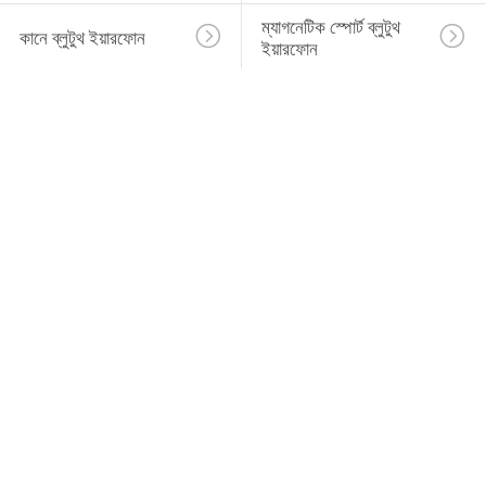
ম্যাগনেটিক স্পোর্ট ব্লুটুথ 
কানে ব্লুটুথ ইয়ারফোন
ইয়ারফোন