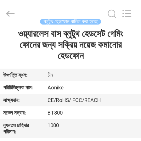
2025
Shengpai
Electronics
Co,ltd.
All
ব্লুটুথ হেডফোন বাতিল করা হচ্ছে
Rights
Reserved.
ওয়্যারলেস বাস ব্লুটুথ হেডসেট গেমিং
বাড়ি
ফোনের জন্য সক্রিয় নয়েজ কমানোর
পণ্য
হেডফোন
আমাদের
উৎপত্তি স্থল:
চীন
সম্পর্কে
পরিচিতিমুলক নাম:
Aonike
সাক্ষ্যদান:
CE/RoHS/ FCC/REACH
কারখানা
মডেল নম্বার:
BT800
ভ্রমণ
ন্যূনতম চাহিদার
1000
পরিমাণ:
মান