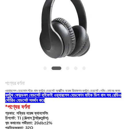
PRIVACY
POLICY
পণ্যের বর্ণনা
ওয়্যারলেস হেডফোন স্ট্রং বাস ব্লুটুথ হেডসেট অ্যাক্টিভ নয়েজ রিডাকশন ব্লুটুথ হেডসেট গেমিং ফোনের জন্য
ব্লুটুথ ফোল্ডেবল হেডসেট হাইফাই ওয়্যারলেস হেডফোন মাইক ডিপ বাস সহ রেডিও
স্টেরিও হেডসেট সমর্থন করে
*
পণ্যের বর্ণনা
প্রকার: সক্রিয় নয়েজ ক্যানসেলিং
চিপসেট: TI (টেক্সাস ইন্সট্রুমেন্টস)
শব্দ কমানোর গভীরতা: 20db±2%
প্রতিবন্ধকতা: 32Ω