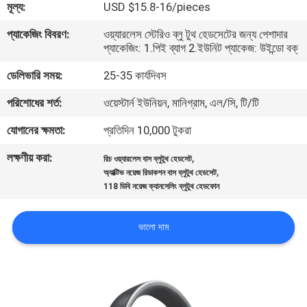
মূল্য:
USD $15.8-16/pieces
নিয়ন্ত্রণ
প্যাকেজিং বিবরণ:
ওয়্যারলেস স্টেরিও ব্লু টুথ হেডসেটের জন্য পেশাদার
প্যাকেজিং: 1.পিই ব্যাগ 2.ইউনিট প্যাকেজ: উইন্ডো বক্
আমাদের
ডেলিভারি সময়:
25-35 কার্যদিবস
সাথে
পরিশোধের শর্ত:
ওয়েস্টার্ন ইউনিয়ন, মানিগ্রাম, এল/সি, টি/টি
যোগাযোগ
করুন
যোগানের ক্ষমতা:
প্রতিদিন 10,000 টুকরা
লক্ষণীয় করা:
,
রিচ ওয়্যারলেস বাস ব্লুটুথ হেডসেট
,
উদ্ধৃতির
অ্যাক্টিভ নয়েজ রিডাকশন বাস ব্লুটুথ হেডসেট
118 ডিবি নয়েজ ক্যানসেলিং ব্লুটুথ হেডফোন
জন্য
আবেদন
ভালো দাম
সাইট
ম্যাপ